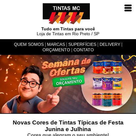
Tudo em Tintas para você
Loja de Tintas em Rio Preto / SP
|
|
|
|
QUEM SOMOS
MARCAS
SUPERFÍCIES
DELIVERY
|
ORÇAMENTO
CONTATO
Novas Cores de Tintas Típicas de Festa
Junina e Julhina
Cores que alegram o seu ambiente!